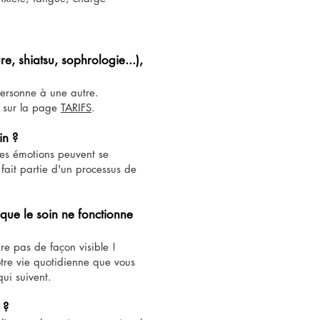
 shiatsu, sophrologie...),
 personne à une autre.
s sur la page
TARIFS
.
oin ?
 Des émotions peuvent se
 fait partie d'un processus de
t que le soin ne fonctionne
re pas de façon visible !
otre vie quotidienne que vous
ui suivent.
 ?