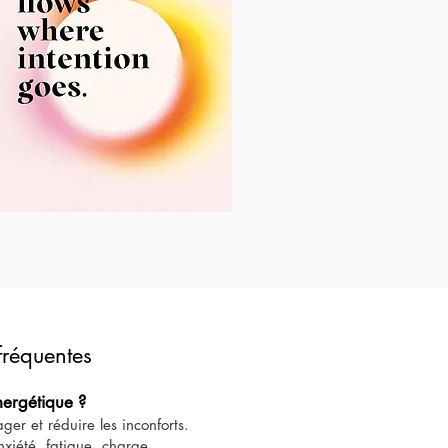
 fréquentes
nergétique ?
er et réduire les inconforts.
nxiété, fatigue, charge