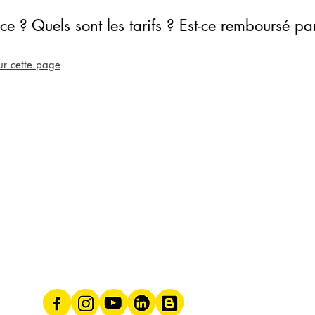
 ? Quels sont les tarifs ? Est-ce remboursé par
ur
cette page
Naturopathe & Sophrologue
Rots - Villers-Bocage -
Aurseulles
- À distance
06.20.38.34.32 -
clementine.willot@gmail.com