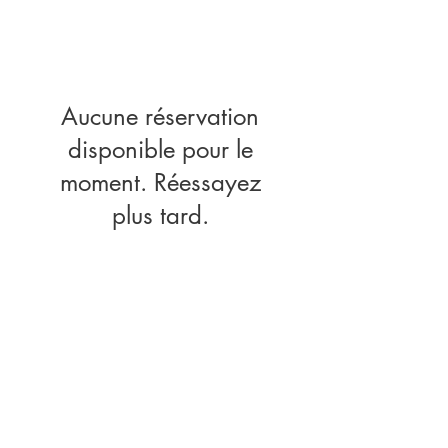
Aucune réservation
disponible pour le
moment. Réessayez
plus tard.
Naturopathe & Sophrologue
Rots - Villers-Bocage -
Aurseulles
- À distance
06.20.38.34.32
-
clementine.willot@gmail.com