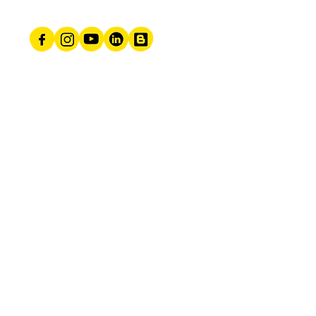
Actualités - Inscription à la newsletter
© 2022 by Clémentine Willot
Caen Rots Verson
Aurseulles Villers-Bocage
Noyer Bocage Caumont Aulnay Bayeux
Vire
Saint-Lô Condé Falaise Flers Monts-en-
Bessin Les Monts d'Aunay
Prébocage Calvados Bessin Suisse
normande Pays d'auge Manche Cotentin
Orne Eure
Argentan Souleuvre Torigny Villedieu
Coutance Granville Avranches Ouistreham
Courseulles Douvres-la-Délivrande
Arromanches Hérouville-Saint-Clair Saint-
Contest Epron Thue et Mue Carpiquet Fleury
sur Orne Ifs Bretteville-sur-Odon Mondeville